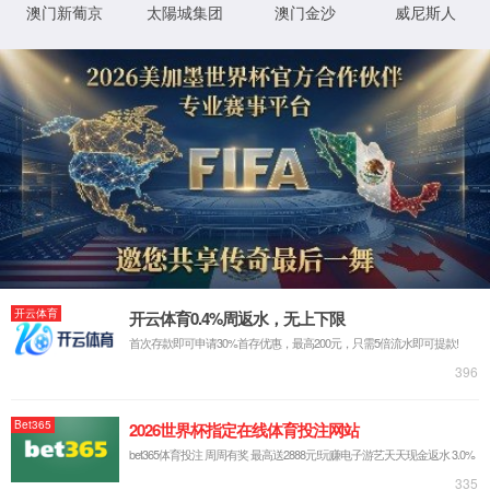
首页
AC米兰中文官方网站
AC米兰中文官方网站
企业文
化
发展历程
荣誉资质
产品视界
压接
切割
液压泵
紧线
电缆处
理
定扭
连接件
弯曲
其它