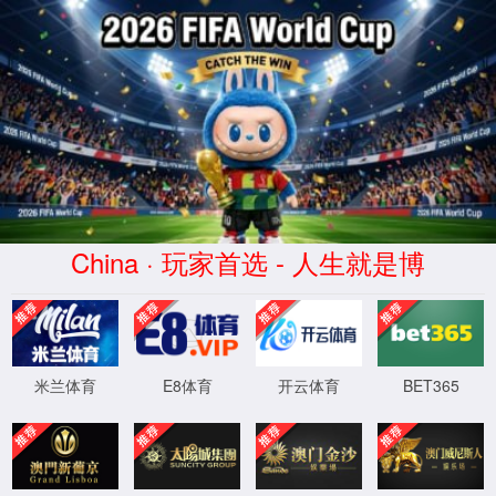
米兰(milan)足球
俱乐部-官方中文
网站
服务电话：
400-890-1858